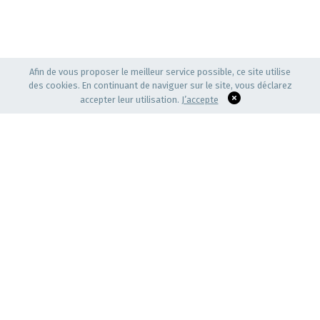
Afin de vous proposer le meilleur service possible, ce site utilise
des cookies. En continuant de naviguer sur le site, vous déclarez
accepter leur utilisation.
J’accepte
CARREFOUR DE DIALOGUES, D'ÉCHANGES
D'IDÉES ET DE PRATIQUES ENTRE ACTEURS DE
L'ACTE DE CONSTRUIRE.
Cercle restreint de professionnels et de responsables de la
région Auvergne Rhône-Alpes,
sa vocation est de favoriser la qualité architecturale
CONTACT
AMO Auvergne-Rhône-Alpes - Frédérique LAFAY, Directrice.
C/o Mamaworks
92, Cours Lafayette