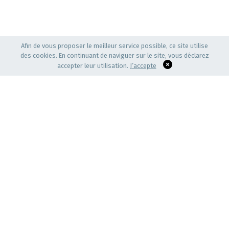
Afin de vous proposer le meilleur service possible, ce site utilise
des cookies. En continuant de naviguer sur le site, vous déclarez
accepter leur utilisation.
J’accepte
CARREFOUR DE DIALOGUES, D'ÉCHANGES
D'IDÉES ET DE PRATIQUES ENTRE ACTEURS DE
L'ACTE DE CONSTRUIRE.
Cercle restreint de professionnels et de responsables de la
région Auvergne Rhône-Alpes,
sa vocation est de favoriser la qualité architecturale