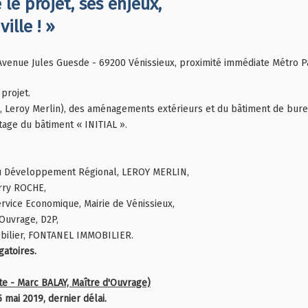
le projet, ses enjeux,
ille ! »
venue Jules Guesde - 69200 Vénissieux, proximité immédiate Métro Par
projet.
 Leroy Merlin), des aménagements extérieurs et du bâtiment de bureau
age du bâtiment « INITIAL ».
u Développement Régional, LEROY MERLIN,
erry ROCHE,
vice Economique, Mairie de Vénissieux,
Ouvrage, D2P,
ilier, FONTANEL IMMOBILIER.
gatoires.
te - Marc BALAY, Maître d'Ouvrage)
mai 2019, dernier délai.