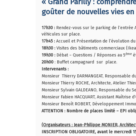
« Grand Parilly : comprendre 
goûter de nouvelles vies en v
17h30 :
Rendez-vous sur le parking de l’entrée A
véhicules sur place.
17h45 :
Accueil et Présentation de l’évolution du 
18h30 :
Visites des bâtiments commerciaux (Ikea,
ème
19h30 :
Débat – Questions / Réponses au 5
ét
20h00
: Buffet campagnard sur place.
Intervenants :
Monsieur Thierry DARMANGEAT, Responsable d
Monsieur Thierry ROCHE, Architecte, Atelier Thi
Monsieur Sylvain GALDEANO, Responsable du Ser
Monsieur Fabien HACQUART, Assistant Maîtrise d’
Monsieur Benoît ROBERT, Développement Immob
ATTENTION : Nombre de places limité – EPI obli
(Organisateurs : Jean-Philippe MONIER, Architec
INSCRIPTION OBLIGATOIRE, avant le mercredi 15 