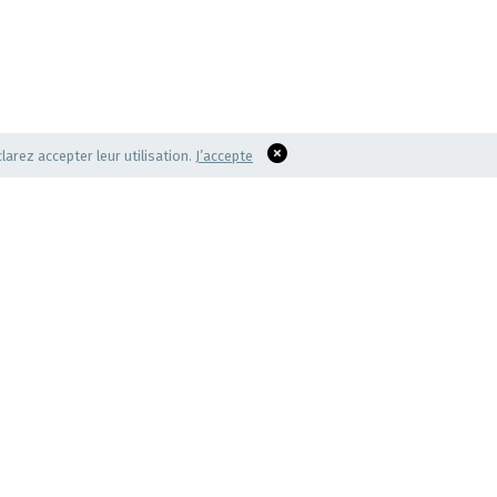
larez accepter leur utilisation.
J’accepte
S
AMO
nous
Nos actions
Nos actualités
on
Nos événements