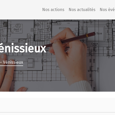
Nos actions
Nos actualités
Nos év
Vénissieux
 – Vénissieux