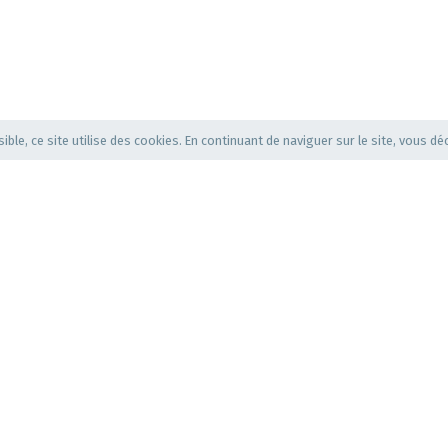
ible, ce site utilise des cookies. En continuant de naviguer sur le site, vous déc
CONTACT
A PROPO
QUES
AMO Auvergne-Rhône-
Qui sommes-
Alpes - Frédérique
Notre conseil
LAFAY, Directrice.
d'administrati
C/o Mamaworks
Notre Bureau
92, Cours Lafayette
Nos statuts
es,
69003 Lyon
urale
Portable : 06 85 56 79
61
Adresse mail :
f.lafay@amo-ra.fr